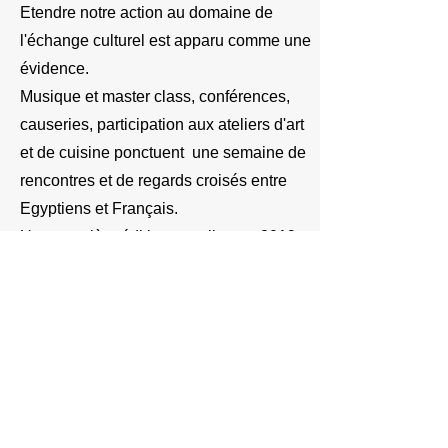
Etendre notre action au domaine de
l'échange culturel est apparu comme une
évidence.
Musique et master class, conférences,
causeries, participation aux ateliers d'art
et de cuisine ponctuent une semaine de
rencontres et de regards croisés entre
Egyptiens et Français.
Une première édition a eu lieu en 2019,
une deuxième est en préparation pour
2024:
dates du 27 octobre au 1°
novembre 2024, inscriptions ouvertes
C'est une belle opportunité pour
découvrir Anaphora!
NB: cette activité n'est pas financée par
les dons et relève d'un financement à