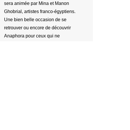
sera animée par Mina et Manon
Ghobrial, artistes franco-égyptiens.
Une bien belle occasion de se
retrouver ou encore de découvrir
Anaphora pour ceux qui ne
connaissent pas!
Modalités pratiques:
- Voyage AR vers Le Caire:
chaque
participant fait son affaire du billet A/R
,
date souhaitée d'arrivée, le dimanche
27 octobre, retour libre (cout de l'ordre
de 400 € A/R à partir de Paris)
- Transfert aéroport >< Anaphora,
assuré par Anaphora en fonction des
dates et heures retenues