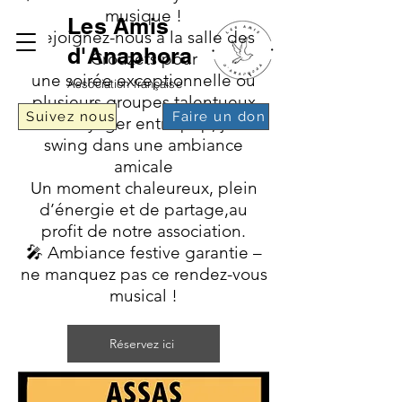
musique !
Les Amis
Rejoignez-nous à la salle des
d'Anaphora
Crouzets pour
une soirée exceptionnelle où
Association française
plusieurs groupes talentueux
Suivez nous
Faire un don
feront voyager entre pop, jazz et
swing dans une ambiance
amicale
Un moment chaleureux, plein
d’énergie et de partage,au
profit de notre association.
🎤 Ambiance festive garantie –
ne manquez pas ce rendez-vous
musical !
Réservez ici