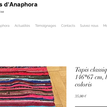
s d'Anaphora
aise
aphora
Actualités
Témoignages
Contacts
Suivez nous
M
Tapis class
146*67 cm, l
coloris
Prix
35,00 €