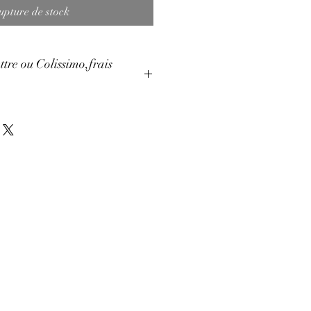
upture de stock
ttre ou Colissimo,frais