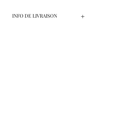
INFO DE LIVRAISON
Livraison Poste, lettre ou Colissimo, frais
compris
Les Amis d'Anaphora
BP 20074
34 938 Saint Gély du Fesc
JO du 30 décembre 2011, n° RNA W303001356
Nous contacter